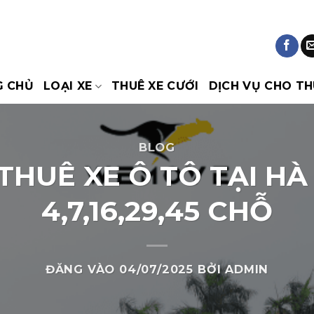
G CHỦ
LOẠI XE
THUÊ XE CƯỚI
DỊCH VỤ CHO TH
BLOG
THUÊ XE Ô TÔ TẠI HÀ 
4,7,16,29,45 CHỖ
ĐĂNG VÀO
04/07/2025
BỞI
ADMIN