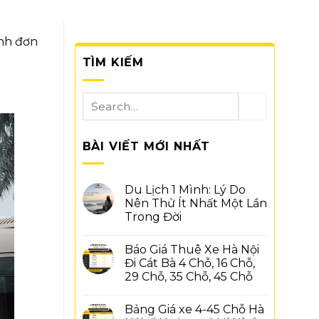
ình đơn
TÌM KIẾM
BÀI VIẾT MỚI NHẤT
Du Lịch 1 Mình: Lý Do
Nên Thử Ít Nhất Một Lần
Trong Đời
Không
có
Báo Giá Thuê Xe Hà Nội
bình
luận
Đi Cát Bà 4 Chỗ, 16 Chỗ,
ở
29 Chỗ, 35 Chỗ, 45 Chỗ
Du
Lịch
Không
1
có
Mình:
Bảng Giá xe 4-45 Chỗ Hà
bình
Lý