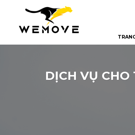
Bỏ
qua
nội
dung
TRAN
DỊCH VỤ CHO 